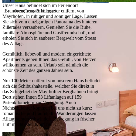
Unser Haus befindet sich im Feriendorf
brandberg-kolm.jpg
„Brandberg“, nur 5 Kilometer entfernt von
Mayrhofen, in ruhiger und sonniger Lage. Lassen
Sie sich vom einzigartigen Panorama des hinteren
Zillertales verzaubern. Genießen Sie die Ruhe,
familiäre Atmosphäre und Gastfreundschaft, und
erholen Sie sich in sauberer Bergwelt vom Stress
des Alltags.
Gemütlich, liebevoll und modern eingerichtete
Apartments geben Ihnen das Gefühl, von Herzen
willkommen zu sein. Urlaub soll nämlich die
schönste Zeit des ganzen Jahres sein.
Nur 100 Meter entfernt von unserem Haus befindet
sich die Schibushaltestelle, welcher Sie direkt in
das Schigebiet der Mayrhofner Bergbahnen bringt.
Dort stehen Ihnen 53 Liftanlagen auf 159
Pistenkilometern zur Verfügung. Auch
Nichtschifahrer kommen bei uns nicht zu kurz:
romantische und traumhafte Wanderungen lassen
Alltagssorgen schwinden. Bewegung in frischer
Luft macht "den Kopf frei".