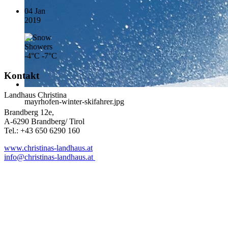
04 Jan
2019
-4°C
-7°C
Kontakt
Landhaus Christina
mayrhofen-winter-skifahrer.jpg
Brandberg 12e,
A-6290 Brandberg/ Tirol
Tel.: +43 650 6290 160
www.christinas-landhaus.at
info@christinas-landhaus.at