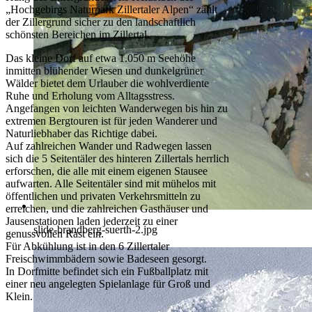
„Hochgebirgs Naturpark Zillertaler Alpen“ zählt
der Zillergrund sicher zu den landschaftlich
schönsten Bereichen im Zillertal.
Das kleine Dorf auf etwa 1.050 m Seehöhe
inmitten blühender Wiesen und dunkelgrüner
Wälder bietet dem Urlauber die wohlverdiente
Ruhe und Erholung vom Alltagsstress.
Angefangen von leichten Wanderwegen bis hin zu
extremen Bergtouren ist für jeden Wanderer und
Naturliebhaber das Richtige dabei.
Auf zahlreichen Wander und Radwegen lassen
sich die 5 Seitentäler des hinteren Zillertals herrlich
erforschen, die alle mit einem eigenen Stausee
aufwarten. Alle Seitentäler sind mit mühelos mit
öffentlichen und privaten Verkehrsmitteln zu
erreichen, und die zahlreichen Gasthäuser und
Jausenstationen laden jederzeit zu einer
slide-brandberg-suerth-2.jpg
genussvollen Rast ein.
Für Abkühlung ist in den 6 Zillertaler
Freischwimmbädern sowie Badeseen gesorgt.
In Dorfmitte befindet sich ein Fußballplatz mit
einer neu angelegten Spielanlage für Groß und
Klein.