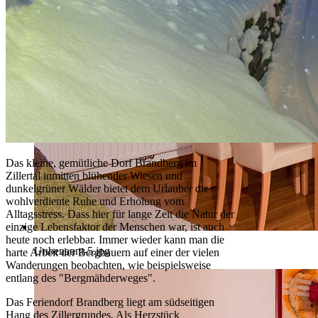
Das kleine, gemütliche Dorf Brandberg im
Zillertal inmitten blühender Wiesen und
dunkelgrüner Wälder bietet dem Urlauber die
wohlverdiente Ruhe und Erholung vom
Alltagsstress. Dass hier für lange Zeit die Natur der
einzige Lebensfaktor der Menschen war, ist auch
heute noch erlebbar. Immer wieder kann man die
Unbenannt-5.jpg
harte Arbeit der Bergbauern auf einer der vielen
Wanderungen beobachten, wie beispielsweise
entlang des "Bergmähderweges".
Das Feriendorf Brandberg liegt am südseitigen
Hang des Zillergrundes. Als Herzstück