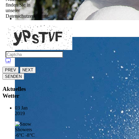
finden Sie in
unserer
Datenschutzerklärung.
index-neu-1.jpg
PREV
NEXT
SENDEN
Aktuelles
Wetter
03 Jan
2019
-6°C
-8°C