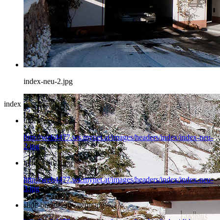
index-neu-2.jpg
index
index-neu-2.jpg
http://web4477.ws.mynet.at/images/headers/index/index-neu-
2.jpg
index-neu-3.jpg
http://web4477.ws.mynet.at/images/headers/index/index-neu-
3.jpg
slide-brandberg-suerth.jpg