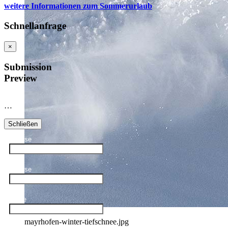
weitere Informationen zum Sommerurlaub
Schnellanfrage
×
Submission
Preview
…
Schließen
Anreise
Abreise
Name
mayrhofen-winter-tiefschnee.jpg