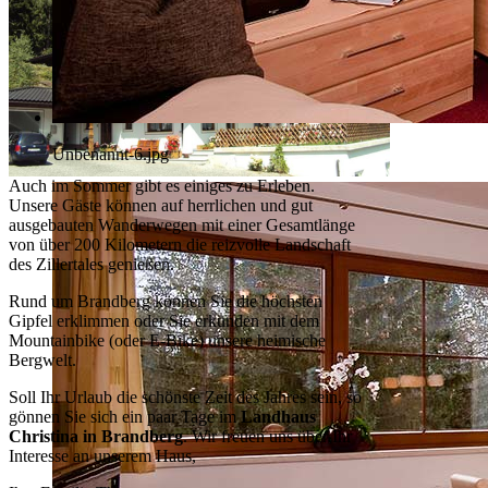
Unbenannt-6.jpg
Auch im Sommer gibt es einiges zu Erleben.
Unsere Gäste können auf herrlichen und gut
ausgebauten Wanderwegen mit einer Gesamtlänge
von über 200 Kilometern die reizvolle Landschaft
des Zillertales genießen.
Rund um Brandberg können Sie die höchsten
Gipfel erklimmen oder Sie erkunden mit dem
Mountainbike (oder E-Bike) unsere heimische
Bergwelt.
Soll Ihr Urlaub die schönste Zeit des Jahres sein, so
gönnen Sie sich ein paar Tage im
Landhaus
Christina in Brandberg
. Wir freuen uns über Ihr
Interesse an unserem Haus,