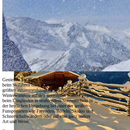
Unbenannt-4.jpg
Genießen Sie Ihren Winterurlaub in Österreich
beim Skifahren oder Snowboarden in einem der
größten zusammenhängenden Skigebieten, beim
Winterwandern auf den geräumten Wanderwegen,
beim Langlaufen in strahlendem Sonnenschein in
der herrlichen Umgebung bei einer der weißen
Funsportarten wie Freeriden, Rodeln, Skidoo und
Schneeschuhwandern oder auf eine ganz andere
Art und Weise.